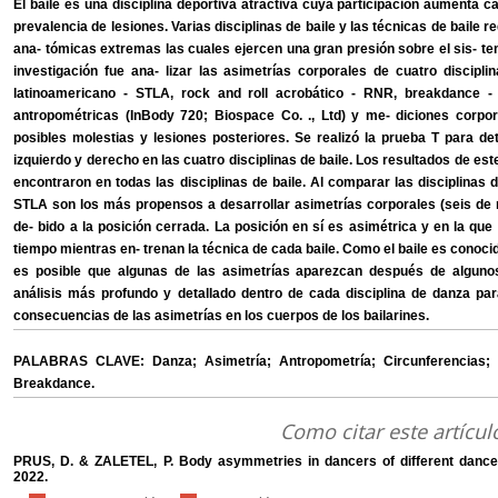
El baile es una disciplina deportiva atractiva cuya participación aumenta c
prevalencia de lesiones. Varias disciplinas de baile y las técnicas de baile 
ana- tómicas extremas las cuales ejercen una gran presión sobre el sis- te
investigación fue ana- lizar las asimetrías corporales de cuatro disciplin
latinoamericano - STLA, rock and roll acrobático - RNR, breakdance - 
antropométricas (InBody 720; Biospace Co. ., Ltd) y me- diciones corpo
posibles molestias y lesiones posteriores. Se realizó la prueba T para d
izquierdo y derecho en las cuatro disciplinas de baile. Los resultados de est
encontraron en todas las disciplinas de baile. Al comparar las disciplinas 
STLA son los más propensos a desarrollar asimetrías corporales (seis de
de- bido a la posición cerrada. La posición en sí es asimétrica y en la 
tiempo mientras en- trenan la técnica de cada baile. Como el baile es conoci
es posible que algunas de las asimetrías aparezcan después de alguno
análisis más profundo y detallado dentro de cada disciplina de danza pa
consecuencias de las asimetrías en los cuerpos de los bailarines.
PALABRAS CLAVE: Danza; Asimetría; Antropometría; Circunferencias; 
Breakdance.
Como citar este artícul
PRUS, D. & ZALETEL, P. Body asymmetries in dancers of different dance 
2022.