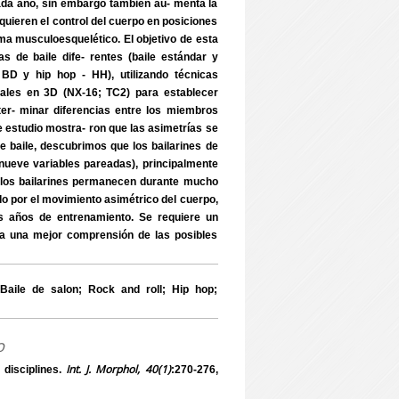
ada año, sin embargo también au- menta la
requieren el control del cuerpo en posiciones
ma musculoesquelético. El objetivo de esta
as de baile dife- rentes (baile estándar y
BD y hip hop - HH), utilizando técnicas
rales en 3D (NX-16; TC2) para establecer
eter- minar diferencias entre los miembros
e estudio mostra- ron que las asimetrías se
de baile, descubrimos que los bailarines de
 nueve variables pareadas), principalmente
que los bailarines permanecen durante mucho
do por el movimiento asimétrico del cuerpo,
s años de entrenamiento. Se requiere un
ra una mejor comprensión de las posibles
Baile de salon; Rock and roll; Hip hop;
o
Int. J. Morphol, 40(1)
disciplines.
:270-276,