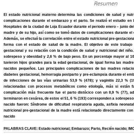
Resumen
El estado nutricional materno determina las condiciones de salud y nutric
complicaciones durante el embarazo y el parto. Se realizó el estudio en
Hospitales de la ciudad de Loja Ecuador durante el periodo enero – junio del
madre y de su hijo, así como se tomó datos de complicaciones durante el em
Además, se efectuó la correlación entre el estado nutricional pre-gestaciona
forma con el estado de salud de la madre. El objetivo de este trabajo f
gestacional y su relación con la condición de salud y nutricional del niñ
sobrepeso y obesidad y 2,6 % de bajo peso. En un porcentaje mayor al 
tuvieron hijos grandes para la edad gestacional, de igual forma las madre
nacidos pequeños. Las principales complicaciones de las madres relac
diabetes gestacional, hemorragia postparto y pre-eclampsia durante el embr
de infecciones de las vías urinarias 53,9 % (478); y vaginitis 22,3 % (
relacionadas con procesos metabólicos como etiología, más si están f
complicación más frecuente fue el parto distócico con un 8,9 % (77), a
terminaron en cesárea, de estos el 51, 6 % (193) corresponden a sobrepeso
nacido fueron: Síndrome de dificultad respiratoria aguda, asfixia neonata
nutricional pre-gestacional de la madre está relacionado directamente con e
nacido
PALABRAS CLAVE: Estado nutricional; Embarazo; Parto, Recién nacido; IM