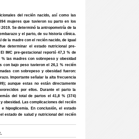
ionales del recién nacido, así como las
 894 mujeres que tuvieron su parto en los
 2019. Se determinó la antropometría de la
barazo y el parto, de su historia clínica.
l de la madre con el recién nacido, de igual
ue determinar el estado nutricional pre-
o. El IMC pre-gestacional reportó 47,3 % de
10 % las madres con sobrepeso y obesidad
s con bajo peso tuvieron el 26,1 % recién
ionadas con sobrepeso y obesidad fueron:
azo. Importante señalar la alta frecuencia
199); aunque estas no están directamente
avorecidos por ellos. Durante el parto la
demás del total de partos el 41,8 % (374)
 y obesidad. Las complicaciones del recién
l e hipoglicemia. En conclusión, el estado
l estado de salud y nutricional del recién
C.