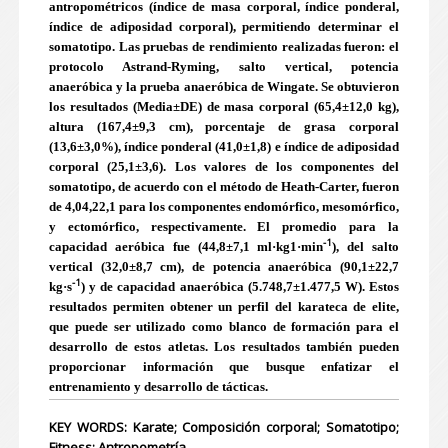
antropométricos (índice de masa corporal, índice ponderal,
índice de adiposidad corporal), permitiendo determinar el
somatotipo. Las pruebas de rendimiento realizadas fueron: el
protocolo Astrand-Ryming, salto vertical, potencia
anaeróbica y la prueba anaeróbica de Wingate. Se obtuvieron
los resultados (Media±DE) de masa corporal (65,4±12,0 kg),
altura (167,4±9,3 cm), porcentaje de grasa corporal
(13,6±3,0%), índice ponderal (41,0±1,8) e índice de adiposidad
corporal (25,1±3,6). Los valores de los componentes del
somatotipo, de acuerdo con el método de Heath-Carter, fueron
de 4,0­4,2­2,1 para los componentes endomórfico, mesomórfico,
y ectomórfico, respectivamente. El promedio para la
-1
capacidad aeróbica fue (44,8±7,1 ml·kg1·min
), del salto
vertical (32,0±8,7 cm), de potencia anaeróbica (90,1±22,7
-1
kg·s
) y de capacidad anaeróbica (5.748,7±1.477,5 W). Estos
resultados permiten obtener un perfil del karateca de elite,
que puede ser utilizado como blanco de formación para el
desarrollo de estos atletas. Los resultados también pueden
proporcionar información que busque enfatizar el
entrenamiento y desarrollo de tácticas.
KEY WORDS: Karate; Composición corporal; Somatotipo;
Fitness; Antropometría.