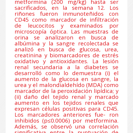
metformina (200 mg/kg) hasta ser
sacrificados, en la semana 12. Los
riñones fueron inmunoteñidos con
CD45 como marcador de infiltración
de leucocitos y examinados por
microscopía óptica. Las muestras de
orina se analizaron en busca de
albúmina y la sangre recolectada se
analizó en busca de glucosa, urea,
creatinina y biomarcadores de estrés
oxidativo y antioxidantes. La lesión
renal secundaria a la diabetes se
desarrolló como lo demuestra (i) el
aumento de la glucosa en sangre, la
urea y el malondialdehído (MDA) como
marcador de la peroxidación lipídica; y
(ii) daño del tejido renal y marcado
aumento en los tejidos renales que
expresan células positivas para CD45.
Los marcadores anteriores fue- ron
inhibidos (p≤0.0006) por metformina.
Además, se observó una correlación
significativa entre la puntuación de