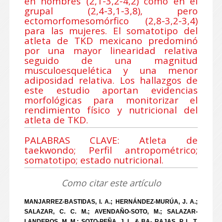
en hombres (2,1-3,2-4,2) como en el
grupal (2,4-3,1-3,8), pero
ectomorfomesomórfico (2,8-3,2-3,4)
para las mujeres. El somatotipo del
atleta de TKD mexicano predominó
por una mayor linearidad relativa
seguido de una magnitud
musculoesquelética y una menor
adiposidad relativa. Los hallazgos de
este estudio aportan evidencias
morfológicas para monitorizar el
rendimiento físico y nutricional del
atleta de TKD.
PALABRAS CLAVE: Atleta de
taekwondo; Perfil antropométrico;
somatotipo; estado nutricional.
Como citar este artículo
MANJARREZ-BASTIDAS, I. A.; HERNÁNDEZ-MURÚA, J. A.;
SALAZAR, C. C. M.; AVENDAÑO-SOTO, M.; SALAZAR-
LANDEROS, M. M.; SOTO-PEÑA, J. L. & BA- RAJAS, P. L. T.