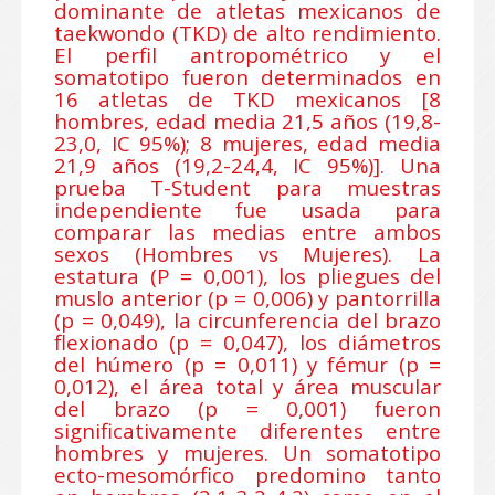
dominante de atletas mexicanos de
taekwondo (TKD) de alto rendimiento.
El perfil antropométrico y el
somatotipo fueron determinados en
16 atletas de TKD mexicanos [8
hombres, edad media 21,5 años (19,8-
23,0, IC 95%); 8 mujeres, edad media
21,9 años (19,2-24,4, IC 95%)]. Una
prueba T-Student para muestras
independiente fue usada para
comparar las medias entre ambos
sexos (Hombres vs Mujeres). La
estatura (P = 0,001), los pliegues del
muslo anterior (p = 0,006) y pantorrilla
(p = 0,049), la circunferencia del brazo
flexionado (p = 0,047), los diámetros
del húmero (p = 0,011) y fémur (p =
0,012), el área total y área muscular
del brazo (p = 0,001) fueron
significativamente diferentes entre
hombres y mujeres. Un somatotipo
ecto-mesomórfico predomino tanto