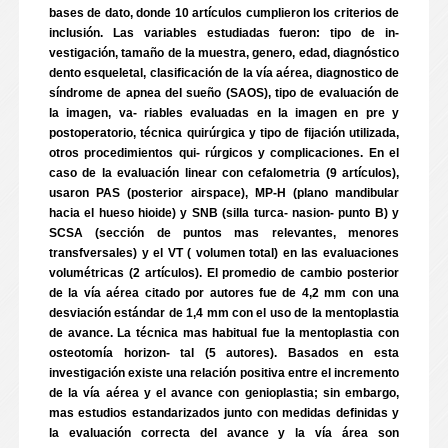
bases de dato, donde 10 artículos cumplieron los criterios de
inclusión. Las variables estudiadas fueron: tipo de in-
vestigación, tamaño de la muestra, genero, edad, diagnóstico
dento esqueletal, clasificación de la vía aérea, diagnostico de
síndrome de apnea del sueño (SAOS), tipo de evaluación de
la imagen, va- riables evaluadas en la imagen en pre y
postoperatorio, técnica quirúrgica y tipo de fijación utilizada,
otros procedimientos qui- rúrgicos y complicaciones. En el
caso de la evaluación linear con cefalometria (9 artículos),
usaron PAS (posterior airspace), MP-H (plano mandibular
hacia el hueso hioide) y SNB (silla turca- nasion- punto B) y
SCSA (sección de puntos mas relevantes, menores
transfversales) y el VT ( volumen total) en las evaluaciones
volumétricas (2 artículos). El promedio de cambio posterior
de la vía aérea citado por autores fue de 4,2 mm con una
desviación estándar de 1,4 mm con el uso de la mentoplastia
de avance. La técnica mas habitual fue la mentoplastia con
osteotomía horizon- tal (5 autores). Basados en esta
investigación existe una relación positiva entre el incremento
de la vía aérea y el avance con genioplastia; sin embargo,
mas estudios estandarizados junto con medidas definidas y
la evaluación correcta del avance y la vía área son