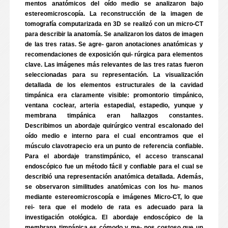
mentos anatómicos del oído medio se analizaron bajo
estereomicroscopía. La reconstrucción de la imagen de
tomografía computarizada en 3D se realizó con un micro-CT
para describir la anatomía. Se analizaron los datos de imagen
de las tres ratas. Se agre- garon anotaciones anatómicas y
recomendaciones de exposición qui- rúrgica para elementos
clave. Las imágenes más relevantes de las tres ratas fueron
seleccionadas para su representación. La visualización
detallada de los elementos estructurales de la cavidad
timpánica era claramente visible: promontorio timpánico,
ventana coclear, arteria estapedial, estapedio, yunque y
membrana timpánica eran hallazgos constantes.
Describimos un abordaje quirúrgico ventral escalonado del
oído medio e interno para el cual encontramos que el
músculo clavotrapecio era un punto de referencia confiable.
Para el abordaje transtimpánico, el acceso transcanal
endoscópico fue un método fácil y confiable para el cual se
describió una representación anatómica detallada. Además,
se observaron similitudes anatómicas con los hu- manos
mediante estereomicroscopía e imágenes Micro-CT, lo que
rei- tera que el modelo de rata es adecuado para la
investigación otológica. El abordaje endoscópico de la
membrana timpánica es cómodo y me- nos costoso que un