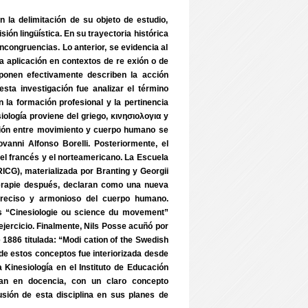
n la delimitación de su objeto de estudio,
ón lingüística. En su trayectoria histórica
incongruencias. Lo anterior, se evidencia al
la aplicación en contextos de re exión o de
ponen efectivamente describen la acción
esta investigación fue analizar el término
 la formación profesional y la pertinencia
ología proviene del griego, κινησιολογια y
lación entre movimiento y cuerpo humano se
iovanni Alfonso Borelli. Posteriormente, el
 el francés y el norteamericano. La Escuela
RICG), materializada por Branting y Georgii
thérapie después, declaran como una nueva
 preciso y armonioso del cuerpo humano.
us “Cinesiologie ou science du movement”
ejercicio. Finalmente, Nils Posse acuñó por
e 1886 titulada: “Modi cation of the Swedish
 de estos conceptos fue interiorizada desde
 Kinesiología en el Instituto de Educación
ban en docencia, con un claro concepto
usión de esta disciplina en sus planes de