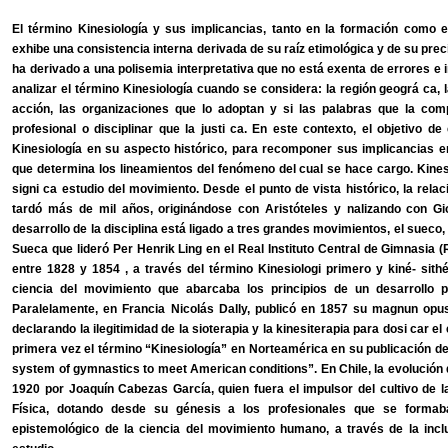
El término Kinesiología y sus implicancias, tanto en la formación como e
exhibe una consistencia interna derivada de su raíz etimológica y de su precisi
ha derivado a una polisemia interpretativa que no está exenta de errores e 
analizar el término Kinesiología cuando se considera: la región geográ ca, 
acción, las organizaciones que lo adoptan y si las palabras que la com
profesional o disciplinar que la justi ca. En este contexto, el objetivo de 
Kinesiología en su aspecto histórico, para recomponer sus implicancias en
que determina los lineamientos del fenómeno del cual se hace cargo. Kinesi
signi ca estudio del movimiento. Desde el punto de vista histórico, la re
tardó más de mil años, originándose con Aristóteles y nalizando con G
desarrollo de la disciplina está ligado a tres grandes movimientos, el sueco,
Sueca que lideró Per Henrik Ling en el Real Instituto Central de Gimnasia (
entre 1828 y 1854 , a través del término Kinesiologi primero y kiné- si
ciencia del movimiento que abarcaba los principios de un desarrollo
Paralelamente, en Francia Nicolás Dally, publicó en 1857 su magnun op
declarando la ilegitimidad de la sioterapia y la kinesiterapia para dosi car el 
primera vez el término “Kinesiología” en Norteamérica en su publicación d
system of gymnastics to meet American conditions”. En Chile, la evolución
1920 por Joaquín Cabezas García, quien fuera el impulsor del cultivo de la
Física, dotando desde su génesis a los profesionales que se forma
epistemológico de la ciencia del movimiento humano, a través de la incl