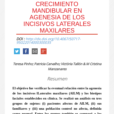
CRECIMIENTO
MANDIBULAR EN
AGENESIA DE LOS
INCISIVOS LATERALES
MAXILARES
DOI :
http://dx.doi.org/10.4067/S0717-
95022014000300035
Teresa Pinho; Patricia Carvalho; Victòria Tallón & M Cristina
Manzanares
Resumen
El objetivo fue verificar la eventual relación entre la agenesia
de los incisivos lLaterales maxilares (AILM) y los biotipos
faciales establecidos en clínica. Se realizó un análisis en tres
grupos de sujetos: (i) pacientes afectos de AILM, (ii) sus
familiares y (iii) una población control no afecta, definida
como normal. Entre los grupos también se comparó a los