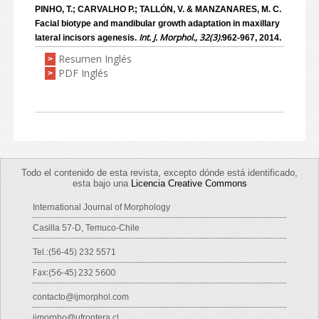
PINHO, T.; CARVALHO P.; TALLÓN, V. & MANZANARES, M. C.
Facial biotype and mandibular growth adaptation in maxillary
Int. J. Morphol., 32(3):
lateral incisors agenesis.
962-967, 2014.
Resumen Inglés
>
PDF Inglés
>
Todo el contenido de esta revista, excepto dónde está identificado,
esta bajo una
Licencia Creative Commons
International Journal of Morphology
Casilla 57-D, Temuco-Chile
Tel.:(56-45) 232 5571
Fax:(56-45) 232 5600
contacto@ijmorphol.com
ijmorpho@ufrontera.cl