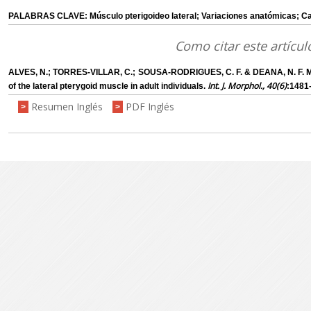
PALABRAS CLAVE: Músculo pterigoideo lateral; Variaciones anatómicas; Ca
Como citar este artícul
ALVES, N.; TORRES-VILLAR, C.; SOUSA-RODRIGUES, C. F. & DEANA, N. F. Mac
Int. J. Morphol., 40(6)
of the lateral pterygoid muscle in adult individuals.
:1481
Resumen Inglés
PDF Inglés
>
>