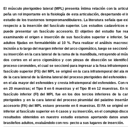
El músculo pterigoideo lateral (MPL) presenta íntima relación con la art
peña un rol importante en la fisiología de esta articulación, despertando el
estudio de los trastornos temporomandibulares. La literatura señala que e
respecto a la inserción del fascículo superior. Los estudios cadavérico
puede presentar un fascículo accesorio. El objetivo del estudio fue rea
examinando el origen e inserción de sus fascículos superior e inferior. 
adultos fijadas en formaldehído al 10 %. Para realizar el análisis macrosc
incisión a lo largo del margen inferior del arco cigomático, luego se seccion
su inserción en la cara lateral de la rama de la mandíbula, retrayendo al mú
dos cortes en el arco cigomático y con pinzas de disección se identifico
proceso coronoides, el cual se seccionó para ingresar a la fosa infratempor
fascículo superior (FS) del MPL se originó en la cara infratemporal del ala 
de la cara lateral de la lámina lateral del proceso pterigoides del esfenoide
en el ala mayor del esfenoides y cresta infratemporal del esfenoides. Con rela
en 20 muestras; el Tipo II en 6 muestras y el Tipo III en 12 muestras. En 
fascículo inferior (FI) del MPL fue en los dos tercios inferiores de la car
pterigoides y en la cara lateral del proceso piramidal del palatino insertán
accesorio (FA) del MPL estuvo presente en 6 muestras. El FA se originó e
inferior al fascículo superior en 4 casos y su inserción, en el complejo dis
resultados obtenidos en nuestro estudio estamos aportando datos anato
brasileños adultos, evaluándolo con res- pecto a sus lugares de inserción.