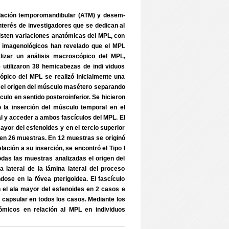
iculación temporomandibular (ATM) y desem-
 interés de investigadores que se dedican al
xisten variaciones anatómicas del MPL, con
s e imagenológicos han revelado que el MPL
lizar un análisis macroscópico del MPL,
Se utilizaron 38 hemicabezas de indi viduos
ópico del MPL se realizó inicialmente una
ó el origen del músculo masétero separando
sculo en sentido posteroinferior. Se hicieron
́ la inserción del músculo temporal en el
al y acceder a ambos fascículos del MPL. El
mayor del esfenoides y en el tercio superior
s en 26 muestras. En 12 muestras se originó
ción a su inserción, se encontró el Tipo I
todas las muestras analizadas el origen del
a lateral de la lámina lateral del proceso
dose en la fóvea pterigoidea. El fascículo
n el ala mayor del esfenoides en 2 casos e
co capsular en todos los casos. Mediante los
́micos en relación al MPL en individuos