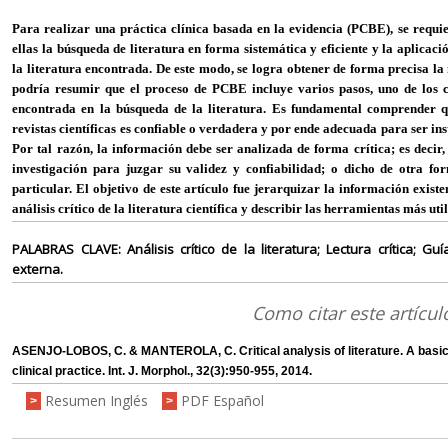
Para realizar una práctica clínica basada en la evidencia (PCBE), se requie
ellas la búsqueda de literatura en forma sistemática y eficiente y la aplicac
la literatura encontrada. De este modo, se logra obtener de forma precisa la
podría resumir que el proceso de PCBE incluye varios pasos, uno de los cua
encontrada en la búsqueda de la literatura. Es fundamental comprender q
revistas científicas es confiable o verdadera y por ende adecuada para ser in
Por tal razón, la información debe ser analizada de forma crítica; es deci
investigación para juzgar su validez y confiabilidad; o dicho de otra fo
particular. El objetivo de este artículo fue jerarquizar la información existe
análisis crítico de la literatura científica y describir las herramientas más util
PALABRAS CLAVE: Análisis crítico de la literatura; Lectura crítica; Gu
externa.
Como citar este artícul
ASENJO-LOBOS, C. & MANTEROLA, C. Critical analysis of literature. A basic
clinical practice. Int. J. Morphol., 32(3):950-955, 2014.
Resumen Inglés
PDF Español
>
>