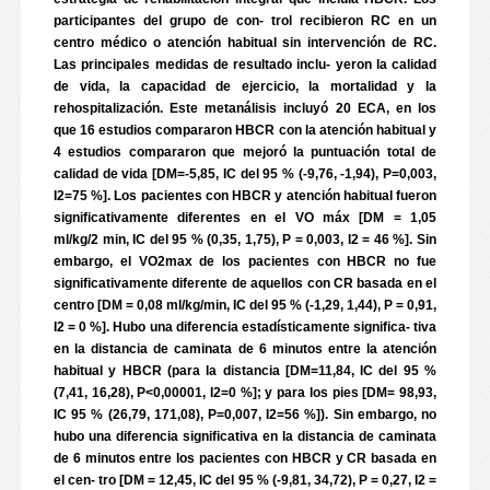
participantes del grupo de con- trol recibieron RC en un
centro médico o atención habitual sin intervención de RC.
Las principales medidas de resultado inclu- yeron la calidad
de vida, la capacidad de ejercicio, la mortalidad y la
rehospitalización. Este metanálisis incluyó 20 ECA, en los
que 16 estudios compararon HBCR con la atención habitual y
4 estudios compararon que mejoró la puntuación total de
calidad de vida [DM=-5,85, IC del 95 % (-9,76, -1,94), P=0,003,
I2=75 %]. Los pacientes con HBCR y atención habitual fueron
significativamente diferentes en el VO máx [DM = 1,05
ml/kg/2 min, IC del 95 % (0,35, 1,75), P = 0,003, I2 = 46 %]. Sin
embargo, el VO2max de los pacientes con HBCR no fue
significativamente diferente de aquellos con CR basada en el
centro [DM = 0,08 ml/kg/min, IC del 95 % (-1,29, 1,44), P = 0,91,
I2 = 0 %]. Hubo una diferencia estadísticamente significa- tiva
en la distancia de caminata de 6 minutos entre la atención
habitual y HBCR (para la distancia [DM=11,84, IC del 95 %
(7,41, 16,28), P<0,00001, I2=0 %]; y para los pies [DM= 98,93,
IC 95 % (26,79, 171,08), P=0,007, I2=56 %]). Sin embargo, no
hubo una diferencia significativa en la distancia de caminata
de 6 minutos entre los pacientes con HBCR y CR basada en
el cen- tro [DM = 12,45, IC del 95 % (-9,81, 34,72), P = 0,27, I2 =