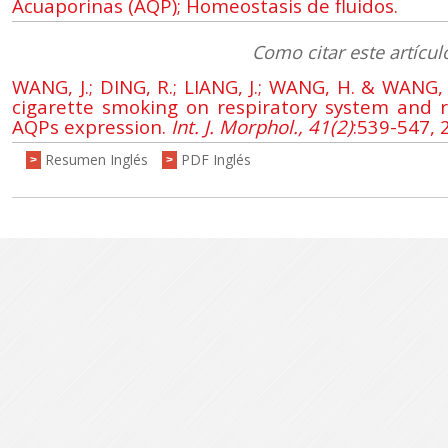
Acuaporinas (AQP); Homeostasis de fluidos.
Como citar este artícul
WANG, J.; DING, R.; LIANG, J.; WANG, H. & WANG, 
cigarette smoking on respiratory system and 
AQPs expression.
Int. J. Morphol., 41(2)
:539-547, 
Resumen Inglés
PDF Inglés
>
>