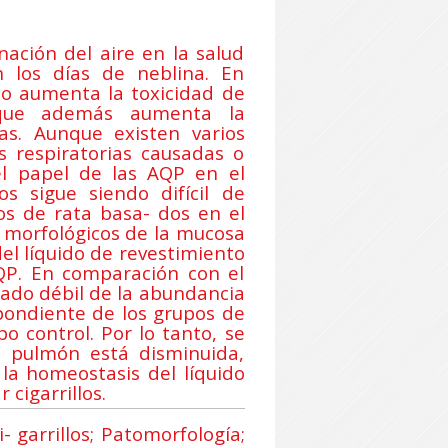
ación del aire en la salud
n los días de neblina. En
llo aumenta la toxicidad de
que además aumenta la
as. Aunque existen varios
 respiratorias causadas o
l papel de las AQP en el
s sigue siendo difícil de
los de rata basa- dos en el
morfológicos de la mucosa
del líquido de revestimiento
AQP. En comparación con el
ado débil de la abundancia
pondiente de los grupos de
o control. Por lo tanto, se
 pulmón está disminuida,
la homeostasis del líquido
 cigarrillos.
garrillos; Patomorfología;