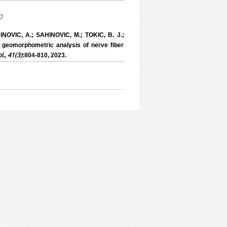
o
NOVIC, A.; SAHINOVIC, M.; TOKIC, B. J.;
 geomorphometric analysis of nerve fiber
l., 41(3)
:804-810, 2023.