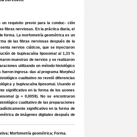
na Dervisevic
un requisito previo para la conduc- ción
fibras nerviosas. En la práctica diaria, el
s de forma. La morfometría geométrica es un
ma de las fibras nerviosas después de la
esenta nervios ciáticos, que se inyectaron
lución de bupivacaína liposomal al 1,33 %
tomaron muestras de nervios y se realizaron
raciones utilizando un método histológico
nes fueron ingresa- das al programa MorphoJ
ológico cualitativo no reveló diferencias
iológica y bupivacaína liposomal. Usando el
nte significativo en la forma de los axones
 liposomal (p = 0,0059). No se encontraron
histológico cualitativo de las preparaciones
dísticamente significativo en la forma de
ométrica de imágenes digitales después de
tiva; Morfometría geométrica; Forma.