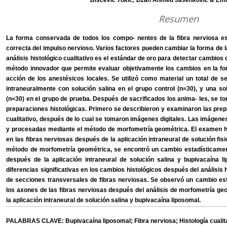
Biscevic Tokic; Dzan Ahmed Jasenkovic & Emi
Resumen
La forma conservada de todos los compo- nentes de la fibra nerviosa es 
correcta del impulso nervioso. Varios factores pueden cambiar la forma de las 
análisis histológico cualitativo es el estándar de oro para detectar cambio
método innovador que permite evaluar objetivamente los cambios en la for
acción de los anestésicos locales. Se utilizó como material un total de s
intraneuralmente con solución salina en el grupo control (n=30), y una so
(n=30) en el grupo de prueba. Después de sacrificados los anima- les, se 
preparaciones histológicas. Primero se describieron y examinaron las prepa
cualitativo, después de lo cual se tomaron imágenes digitales. Las imáge
y procesadas mediante el método de morfometría geométrica. El examen hist
en las fibras nerviosas después de la aplicación intraneural de solución fis
método de morfometría geométrica, se encontró un cambio estadísticame
después de la aplicación intraneural de solución salina y bupivacaína
diferencias significativas en los cambios histológicos después del análisis 
de secciones transversales de fibras nerviosas. Se observó un cambio esta
los axones de las fibras nerviosas después del análisis de morfometría ge
la aplicación intraneural de solución salina y bupivacaína liposomal.
PALABRAS CLAVE: Bupivacaína liposomal; Fibra nerviosa; Histología cualita