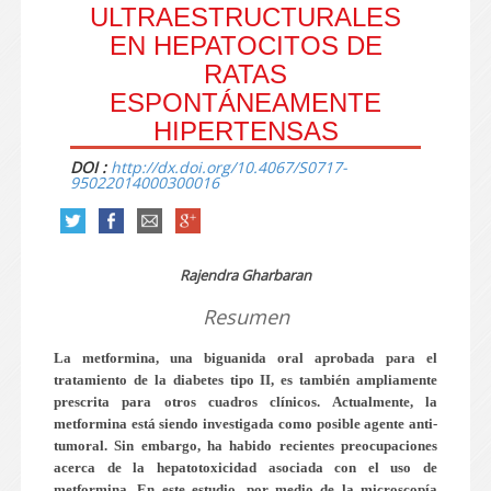
ULTRAESTRUCTURALES
EN HEPATOCITOS DE
RATAS
ESPONTÁNEAMENTE
HIPERTENSAS
DOI :
http://dx.doi.org/10.4067/S0717-
95022014000300016
Rajendra Gharbaran
Resumen
La metformina, una biguanida oral aprobada para el
tratamiento de la diabetes tipo II, es también ampliamente
prescrita para otros cuadros clínicos. Actualmente, la
metformina está siendo investigada como posible agente anti-
tumoral. Sin embargo, ha habido recientes preocupaciones
acerca de la hepatotoxicidad asociada con el uso de
metformina. En este estudio, por medio de la microscopía