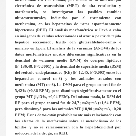
electrónica de transmisión (MET) de alta resolución y
morfometría, se investigaron los posibles cambios
ultraestructurales, inducidos por el tratamiento con
metformina, en los hepatocitos de ratas espontáneamente
hipertensas (REH). El análisis morfométrico se llevó a cabo
en imágenes de células seleccionadas al azar a partir de tejido
hepático seccionado, fijado con glutaraldehído-osmio e
inmerso en Epon. El análisis de la varianza (ANOVA) de los
datos morfométricos mostró diferencias significativas en la
densidad de volumen medio (DVM) de cuerpos lipídicos
(F=136,48, P<0,0001) y la densidad de superficie media (DSM)
del retículo endoplasmático (RE) (F=12,45, P<0,003) entre los
hepatocitos control (n=8) y los animales tratados con
metformina (MT) (n=8). La DVM para el grupo control fue de
5,42% (±0,36 EEM), pero disminuyó significativamente en el
grupo MT (1,13%, ±0,04 EEM). Del mismo modo, la DSM del
RE para el grupo control fue de 24,7 µm2/µm3 (±1,64 EEM),
pero disminuyó para los animales MT (18,90 µm2/µm3, ±0,28
EEM). Estos datos están probablemente más relacionados con
los efectos de la metformina sobre el metabolismo de los
lípidos, y no se relacionarían con la hepatotoxicidad por
inducción de la droga, en REH.