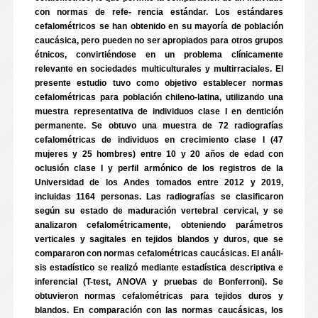
con normas de refe- rencia estándar. Los estándares
cefalométricos se han obtenido en su mayoría de población
caucásica, pero pueden no ser apropiados para otros grupos
étnicos, convirtiéndose en un problema clínicamente
relevante en sociedades multiculturales y multirraciales. El
presente estudio tuvo como objetivo establecer normas
cefalométricas para población chileno-latina, utilizando una
muestra representativa de individuos clase I en dentición
permanente. Se obtuvo una muestra de 72 radiografías
cefalométricas de individuos en crecimiento clase I (47
mujeres y 25 hombres) entre 10 y 20 años de edad con
oclusión clase I y perfil armónico de los registros de la
Universidad de los Andes tomados entre 2012 y 2019,
incluidas 1164 personas. Las radiografías se clasificaron
según su estado de maduración vertebral cervical, y se
analizaron cefalométricamente, obteniendo parámetros
verticales y sagitales en tejidos blandos y duros, que se
compararon con normas cefalométricas caucásicas. El análi-
sis estadístico se realizó mediante estadística descriptiva e
inferencial (T-test, ANOVA y pruebas de Bonferroni). Se
obtuvieron normas cefalométricas para tejidos duros y
blandos. En comparación con las normas caucásicas, los