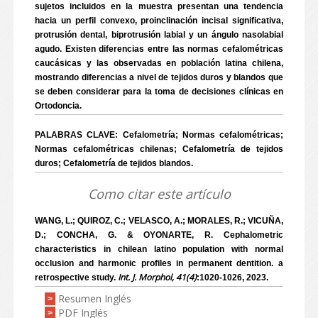
sujetos incluidos en la muestra presentan una tendencia
hacia un perfil convexo, proinclinación incisal significativa,
protrusión dental, biprotrusión labial y un ángulo nasolabial
agudo. Existen diferencias entre las normas cefalométricas
caucásicas y las observadas en población latina chilena,
mostrando diferencias a nivel de tejidos duros y blandos que
se deben considerar para la toma de decisiones clínicas en
Ortodoncia.
PALABRAS CLAVE: Cefalometría; Normas cefalométricas;
Normas cefalométricas chilenas; Cefalometría de tejidos
duros; Cefalometría de tejidos blandos.
Como citar este artículo
WANG, L.; QUIROZ, C.; VELASCO, A.; MORALES, R.; VICUÑA,
D.; CONCHA, G. & OYONARTE, R. Cephalometric
characteristics in chilean latino population with normal
occlusion and harmonic profiles in permanent dentition. a
Int. J. Morphol, 41(4)
retrospective study.
:1020-1026, 2023.
Resumen Inglés
>
PDF Inglés
>