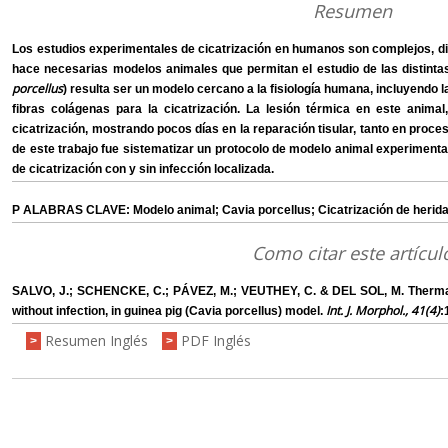
Resumen
Los estudios experimentales de cicatrización en humanos son complejos, difí
hace necesarias modelos animales que permitan el estudio de las distintas
porcellus
) resulta ser un modelo cercano a la fisiología humana, incluyendo l
fibras colágenas para la cicatrización. La lesión térmica en este anim
cicatrización, mostrando pocos días en la reparación tisular, tanto en proces
de este trabajo fue sistematizar un protocolo de modelo animal experimenta
de cicatrización con y sin infección localizada.
P ALABRAS CLAVE: Modelo animal; Cavia porcellus; Cicatrización de herid
Como citar este artícul
SALVO, J.; SCHENCKE, C.; PÁVEZ, M.; VEUTHEY, C. & DEL SOL, M. Thermal i
Int. J. Morphol., 41(4)
without infection, in guinea pig (Cavia porcellus) model.
:
Resumen Inglés
PDF Inglés
>
>