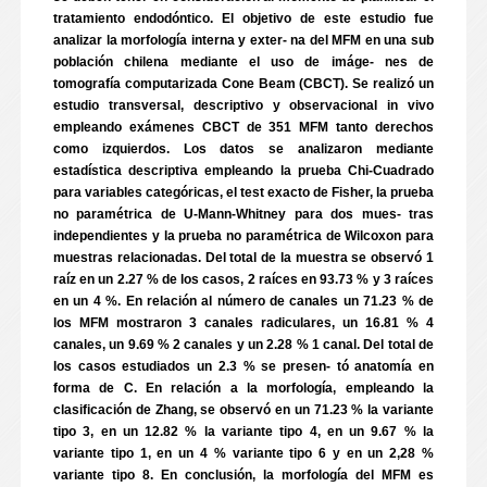
tratamiento endodóntico. El objetivo de este estudio fue
analizar la morfología interna y exter- na del MFM en una sub
población chilena mediante el uso de imáge- nes de
tomografía computarizada Cone Beam (CBCT). Se realizó un
estudio transversal, descriptivo y observacional in vivo
empleando exámenes CBCT de 351 MFM tanto derechos
como izquierdos. Los datos se analizaron mediante
estadística descriptiva empleando la prueba Chi-Cuadrado
para variables categóricas, el test exacto de Fisher, la prueba
no paramétrica de U-Mann-Whitney para dos mues- tras
independientes y la prueba no paramétrica de Wilcoxon para
muestras relacionadas. Del total de la muestra se observó 1
raíz en un 2.27 % de los casos, 2 raíces en 93.73 % y 3 raíces
en un 4 %. En relación al número de canales un 71.23 % de
los MFM mostraron 3 canales radiculares, un 16.81 % 4
canales, un 9.69 % 2 canales y un 2.28 % 1 canal. Del total de
los casos estudiados un 2.3 % se presen- tó anatomía en
forma de C. En relación a la morfología, empleando la
clasificación de Zhang, se observó en un 71.23 % la variante
tipo 3, en un 12.82 % la variante tipo 4, en un 9.67 % la
variante tipo 1, en un 4 % variante tipo 6 y en un 2,28 %
variante tipo 8. En conclusión, la morfología del MFM es