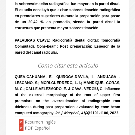
la sobreestimación radiográfica fue mayor en la pared distal.
El estudio concluyó que existe sobreestimación radiográfica
en premolares superiores durante la preparación para poste
de un 20,42 % en promedio, siendo la pared distal la
estructura que presenta mayor sobreestimación.
PALABRAS CLAVE: Radiografía dental digital; Tomografía
Computada Cone-beam; Post preparación; Espesor de la
pared del canal radicular.
Como citar este artículo
QUEA-CAHUANA, E.; QUIROGA-DÁVILA, I.; ANDUAGA -
LESCANO, S.; MORI-GUERRERO, L. I.; MANRIQUE- CORAS,
M. C.; CALLE-VELEZMORO, E. & CAVA- VERGIU, C. Influence
of the external morphology of the root of upper first
premolars on the overestimation of radiographic root
thickness during post preparation, evaluated by cone beam
Int. J. Morphol., 41(4)
computed tomography.
:1101-1106, 2023.
Resumen Inglés
>
PDF Español
>