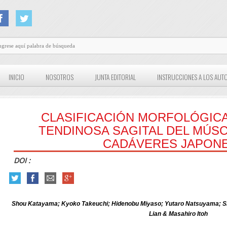
INICIO
NOSOTROS
JUNTA EDITORIAL
INSTRUCCIONES A LOS AUT
CLASIFICACIÓN MORFOLÓGICA
TENDINOSA SAGITAL DEL MÚS
CADÁVERES JAPON
DOI :
Shou Katayama; Kyoko Takeuchi; Hidenobu Miyaso; Yutaro Natsuyama; Shi
Lian & Masahiro Itoh