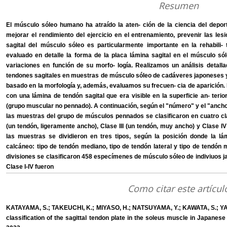
Resumen
El músculo sóleo humano ha atraído la aten- ción de la ciencia del deport
mejorar el rendimiento del ejercicio en el entrenamiento, prevenir las lesio
sagital del músculo sóleo es particularmente importante en la rehabili-
evaluado en detalle la forma de la placa lámina sagital en el músculo so
variaciones en función de su morfo- logía. Realizamos un análisis detalla
tendones sagitales en muestras de músculo sóleo de cadáveres japoneses y
basado en la morfología y, además, evaluamos su frecuen- cia de aparición
con una lámina de tendón sagital que era visible en la superficie an- ter
(grupo muscular no pennado). A continuación, según el "número" y el "ancho
las muestras del grupo de músculos pennados se clasificaron en cuatro clas
(un tendón, ligeramente ancho), Clase III (un tendón, muy ancho) y Clase 
las muestras se dividieron en tres tipos, según la posición donde la lám
calcáneo: tipo de tendón mediano, tipo de tendón lateral y tipo de tendón 
divisiones se clasificaron 458 especímenes de músculo sóleo de indiviuos 
Clase I-IV fueron
Como citar este artícul
KATAYAMA, S.; TAKEUCHI, K.; MIYASO, H.; NATSUYAMA, Y.; KAWATA, S.; YAKUR
classification of the sagittal tendon plate in the soleus muscle in Japanes