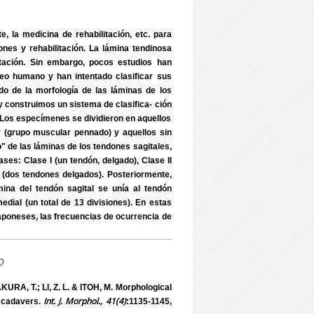
e, la medicina de rehabilitación, etc. para
nes y rehabilitación. La lámina tendinosa
 tación. Sin embargo, pocos estudios han
́leo humano y han intentado clasificar sus
do de la morfología de las láminas de los
 construimos un sistema de clasifica- ción
. Los especímenes se dividieron en aquellos
ior (grupo muscular pennado) y aquellos sin
" de las láminas de los tendones sagitales,
es: Clase I (un tendón, delgado), Clase II
IV (dos tendones delgados). Posteriormente,
ina del tendón sagital se unía al tendón
medial (un total de 13 divisiones). En estas
japoneses, las frecuencias de ocurrencia de
o
A, T.; LI, Z. L. & ITOH, M. Morphological
Int. J. Morphol., 41(4)
e cadavers.
:1135-1145,