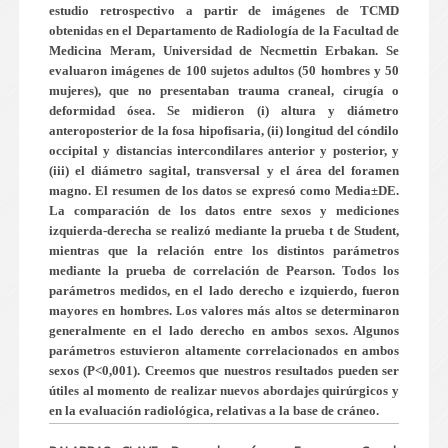
estudio retrospectivo a partir de imágenes de TCMD
obtenidas en el Departamento de Radiología de la Facultad de
Medicina Meram, Universidad de Necmettin Erbakan. Se
evaluaron imágenes de 100 sujetos adultos (50 hombres y 50
mujeres), que no presentaban trauma craneal, cirugía o
deformidad ósea. Se midieron (i) altura y diámetro
anteroposterior de la fosa hipofisaria, (ii) longitud del cóndilo
occipital y distancias intercondilares anterior y posterior, y
(iii) el diámetro sagital, transversal y el área del foramen
magno. El resumen de los datos se expresó como Media±DE.
La comparación de los datos entre sexos y mediciones
izquierda-derecha se realizó mediante la prueba t de Student,
mientras que la relación entre los distintos parámetros
mediante la prueba de correlación de Pearson. Todos los
parámetros medidos, en el lado derecho e izquierdo, fueron
mayores en hombres. Los valores más altos se determinaron
generalmente en el lado derecho en ambos sexos. Algunos
parámetros estuvieron altamente correlacionados en ambos
sexos (P<0,001). Creemos que nuestros resultados pueden ser
útiles al momento de realizar nuevos abordajes quirúrgicos y
en la evaluación radiológica, relativas a la base de cráneo.