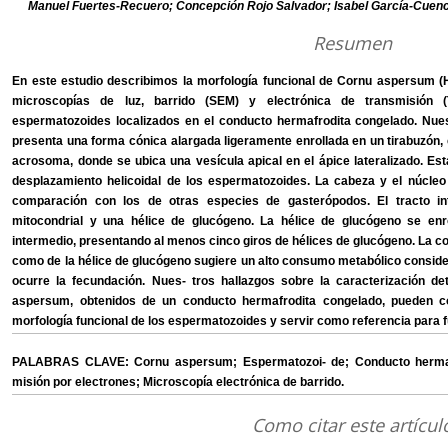
Manuel Fuertes-Recuero; Concepción Rojo Salvador; Isabel García-Cuenca
Resumen
En este estudio describimos la morfología funcional de Cornu aspersum (H
microscopías de luz, barrido (SEM) y electrónica de transmisión
espermatozoides localizados en el conducto hermafrodita congelado. Nue
presenta una forma cónica alargada ligeramente enrollada en un tirabuzón, 
acrosoma, donde se ubica una vesícula apical en el ápice lateralizado. E
desplazamiento helicoidal de los espermatozoides. La cabeza y el núcle
comparación con los de otras especies de gasterópodos. El tracto i
mitocondrial y una hélice de glucógeno. La hélice de glucógeno se enr
intermedio, presentando al menos cinco giros de hélices de glucógeno. La c
como de la hélice de glucógeno sugiere un alto consumo metabólico conside
ocurre la fecundación. Nues- tros hallazgos sobre la caracterización 
aspersum, obtenidos de un conducto hermafrodita congelado, pueden co
morfología funcional de los espermatozoides y servir como referencia para f
PALABRAS CLAVE: Cornu aspersum; Espermatozoi- de; Conducto hermafr
misión por electrones; Microscopía electrónica de barrido.
Como citar este artícul