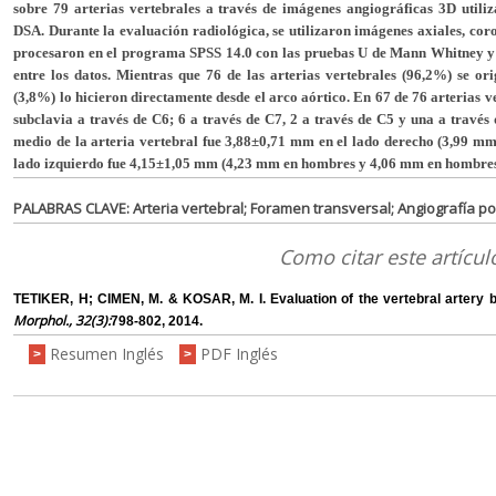
sobre 79 arterias vertebrales a través de imágenes angiográficas 3D util
DSA. Durante la evaluación radiológica, se utilizaron imágenes axiales, coron
procesaron en el programa SPSS 14.0 con las pruebas U de Mann Whitney y d
entre los datos. Mientras que 76 de las arterias vertebrales (96,2%) se ori
(3,8%) lo hicieron directamente desde el arco aórtico. En 67 de 76 arterias ve
subclavia a través de C6; 6 a través de C7, 2 a través de C5 y una a travé
medio de la arteria vertebral fue 3,88±0,71 mm en el lado derecho (3,99 m
lado izquierdo fue 4,15±1,05 mm (4,23 mm en hombres y 4,06 mm en hombres
PALABRAS CLAVE: Arteria vertebral; Foramen transversal; Angiografía por 
Como citar este artícul
TETIKER, H; CIMEN, M. & KOSAR, M. I. Evaluation of the vertebral artery b
Morphol., 32(3):
798-802, 2014.
Resumen Inglés
PDF Inglés
>
>