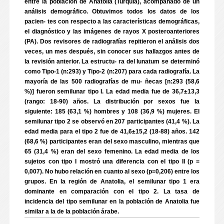
entre la población de Anatolia (Turquía), acompañado de un
análisis demográfico. Obtuvimos todos los datos de los
pacien- tes con respecto a las características demográficas,
el diagnóstico y las imágenes de rayos X posteroanteriores
(PA). Dos revisores de radiografías repitieron el análisis dos
veces, un mes después, sin conocer sus hallazgos antes de
la revisión anterior. La estructu- ra del lunatum se determinó
como Tipo-1 (n:293) y Tipo-2 (n:207) para cada radiografía. La
mayoría de las 500 radiografías de mu- ñecas [n:293 (58,6
%)] fueron semilunar tipo I. La edad media fue de 36,7±13,3
(rango: 18-90) años. La distribución por sexos fue la
siguiente: 185 (63,1 %) hombres y 108 (36,9 %) mujeres. El
semilunar tipo 2 se observó en 207 participantes (41,4 %). La
edad media para el tipo 2 fue de 41,6±15,2 (18-88) años. 142
(68,6 %) participantes eran del sexo masculino, mientras que
65 (31,4 %) eran del sexo femenino. La edad media de los
sujetos con tipo I mostró una diferencia con el tipo II (p =
0,007). No hubo relación en cuanto al sexo (p=0,206) entre los
grupos. En la región de Anatolia, el semilunar tipo 1 era
dominante en comparación con el tipo 2. La tasa de
incidencia del tipo semilunar en la población de Anatolia fue
similar a la de la población árabe.