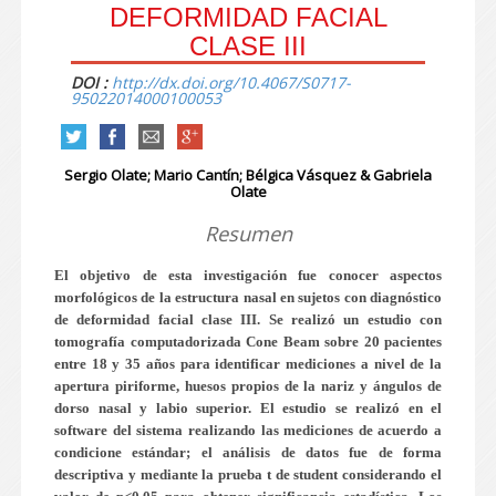
DEFORMIDAD FACIAL
CLASE III
DOI :
http://dx.doi.org/10.4067/S0717-
95022014000100053
Sergio Olate; Mario Cantín; Bélgica Vásquez & Gabriela
Olate
Resumen
El objetivo de esta investigación fue conocer aspectos
morfológicos de la estructura nasal en sujetos con diagnóstico
de deformidad facial clase III. Se realizó un estudio con
tomografía computadorizada Cone Beam sobre 20 pacientes
entre 18 y 35 años para identificar mediciones a nivel de la
apertura piriforme, huesos propios de la nariz y ángulos de
dorso nasal y labio superior. El estudio se realizó en el
software del sistema realizando las mediciones de acuerdo a
condicione estándar; el análisis de datos fue de forma
descriptiva y mediante la prueba t de student considerando el