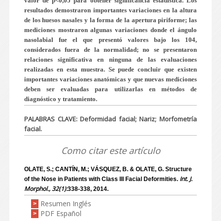
valor de p<0,05 para obtener significancia estadística. Los
resultados demostraron importantes variaciones en la altura
de los huesos nasales y la forma de la apertura piriforme; las
mediciones mostraron algunas variaciones donde el ángulo
nasolabial fue el que presentó valores bajo los 104,
considerados fuera de la normalidad; no se presentaron
relaciones significativa en ninguna de las evaluaciones
realizadas en esta muestra. Se puede concluir que existen
importantes variaciones anatómicas y que nuevas mediciones
deben ser evaluadas para utilizarlas en métodos de
diagnóstico y tratamiento.
PALABRAS CLAVE: Deformidad facial; Nariz; Morfometría
facial.
Como citar este artículo
OLATE, S.; CANTÍN, M.; VÁSQUEZ, B. & OLATE, G. Structure
Int. J.
of the Nose in Patients with Class III Facial Deformities.
Morphol., 32(1):
338-338, 2014.
Resumen Inglés
>
PDF Español
>