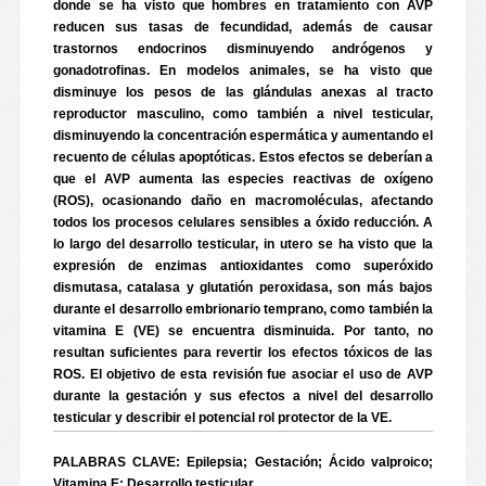
donde se ha visto que hombres en tratamiento con AVP
reducen sus tasas de fecundidad, además de causar
trastornos endocrinos disminuyendo andrógenos y
gonadotrofinas. En modelos animales, se ha visto que
disminuye los pesos de las glándulas anexas al tracto
reproductor masculino, como también a nivel testicular,
disminuyendo la concentración espermática y aumentando el
recuento de células apoptóticas. Estos efectos se deberían a
que el AVP aumenta las especies reactivas de oxígeno
(ROS), ocasionando daño en macromoléculas, afectando
todos los procesos celulares sensibles a óxido reducción. A
lo largo del desarrollo testicular, in utero se ha visto que la
expresión de enzimas antioxidantes como superóxido
dismutasa, catalasa y glutatión peroxidasa, son más bajos
durante el desarrollo embrionario temprano, como también la
vitamina E (VE) se encuentra disminuida. Por tanto, no
resultan suficientes para revertir los efectos tóxicos de las
ROS. El objetivo de esta revisión fue asociar el uso de AVP
durante la gestación y sus efectos a nivel del desarrollo
testicular y describir el potencial rol protector de la VE.
PALABRAS CLAVE: Epilepsia; Gestación; Ácido valproico;
Vitamina E; Desarrollo testicular.