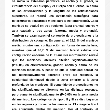
se midió la extensión periférica, el ancho y el grosor, la
circunferencia del cuerpo y el cuerpo con cuernos, la altura
de las articulaciones y la longitud de las articulaciones
superiores. Se realizó una evaluación histológica para
determinar la celularidad meniscal y la histomorfología. Cada
menisco se evaluó en tres regiones (asta craneal, cuerpo y
asta caudal) y tres zonas (externa, media y profunda).
También se examinaron el contenido de proteoglicanos y la
distribución de colágeno. En general, el 62,2 % del menisco
medial mostró una configuración en forma de media luna,
mientras que el 86,7 % del menisco lateral exhibió una
configuración en forma de C. El análisis morfométrico reveló
que los meniscos laterales diferían significativamente
(P<0,05) en circunferencia, grosor, ancho y altura de los
meniscos mediales. A pesar de que la densidad celular no
fue significativamente diferente entre las regiones, la
celularidad disminuyó desde la zona exterior a la zona
profunda de los meniscos. El contenido de proteoglicanos no
fue significativamente diferente en las distintas regiones,
pero aumentó significativamente (P<0,05) en la zona media
del menisco. Los colágenos de tipo I, II y III se distribuyeron
en las regiones y zonas de los meniscos. El colágeno tipo I
era abundante dentro del menisco. Por el contrario, el