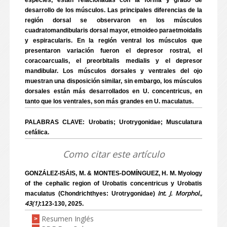
especies, están relacionadas con la forma y grado de
desarrollo de los músculos. Las principales diferencias de la
región dorsal se observaron en los músculos
cuadratomandibularis dorsal mayor, etmoideo paraetmoidalis
y espiracularis. En la región ventral los músculos que
presentaron variación fueron el depresor rostral, el
coracoarcualis, el preorbitalis medialis y el depresor
mandibular. Los músculos dorsales y ventrales del ojo
muestran una disposición similar, sin embargo, los músculos
dorsales están más desarrollados en U. concentricus, en
tanto que los ventrales, son más grandes en U. maculatus.
PALABRAS CLAVE: Urobatis; Urotrygonidae; Musculatura
cefálica.
Como citar este artículo
GONZÁLEZ-ISÁIS, M. & MONTES-DOMÍNGUEZ, H. M. Myology
of the cephalic region of Urobatis concentricus y Urobatis
Int. J. Morphol.,
maculatus (Chondrichthyes: Urotrygonidae)
43(1)
:123-130, 2025.
Resumen Inglés
>