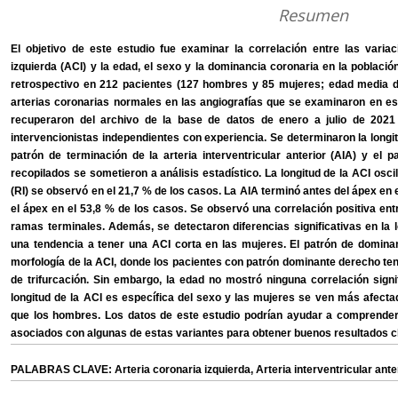
Resumen
El objetivo de este estudio fue examinar la correlación entre las variac
izquierda (ACI) y la edad, el sexo y la dominancia coronaria en la població
retrospectivo en 212 pacientes (127 hombres y 85 mujeres; edad media de
arterias coronarias normales en las angiografías que se examinaron en est
recuperaron del archivo de la base de datos de enero a julio de 2021 
intervencionistas independientes con experiencia. Se determinaron la longitud
patrón de terminación de la arteria interventricular anterior (AIA) y el
recopilados se sometieron a análisis estadístico. La longitud de la ACI osc
(RI) se observó en el 21,7 % de los casos. La AIA terminó antes del ápex en e
el ápex en el 53,8 % de los casos. Se observó una correlación positiva ent
ramas terminales. Además, se detectaron diferencias significativas en la
una tendencia a tener una ACI corta en las mujeres. El patrón de dominan
morfología de la ACI, donde los pacientes con patrón dominante derecho ten
de trifurcación. Sin embargo, la edad no mostró ninguna correlación signi
longitud de la ACI es específica del sexo y las mujeres se ven más afect
que los hombres. Los datos de este estudio podrían ayudar a comprender l
asociados con algunas de estas variantes para obtener buenos resultados cli
PALABRAS CLAVE: Arteria coronaria izquierda, Arteria interventricular anterio