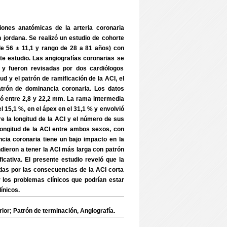
iones anatómicas de la arteria coronaria
n jordana. Se realizó un estudio de cohorte
 56 ± 11,1 y rango de 28 a 81 años) con
e estudio. Las angiografías coronarias se
y fueron revisadas por dos cardiólogos
 y el patrón de ramificación de la ACI, el
 patrón de dominancia coronaria. Los datos
iló entre 2,8 y 22,2 mm. La rama intermedia
l 15,1 %, en el ápex en el 31,1 % y envolvió
re la longitud de la ACI y el número de sus
 longitud de la ACI entre ambos sexos, con
cia coronaria tiene un bajo impacto en la
dieron a tener la ACI más larga con patrón
ficativa. El presente estudio reveló que la
adas por las consecuencias de la ACI corta
os problemas clínicos que podrían estar
́nicos.
r; Patrón de terminación, Angiografía.