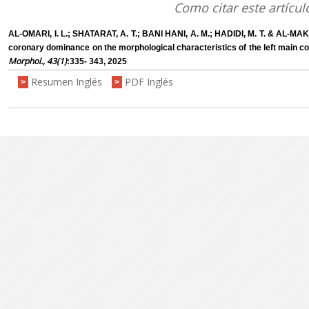
Como citar este artícul
AL-OMARI, I. L.; SHATARAT, A. T.; BANI HANI, A. M.; HADIDI, M. T. & AL-MA
coronary dominance on the morphological characteristics of the left main co
Morphol., 43(1)
:335- 343, 2025
Resumen Inglés
PDF Inglés
>
>