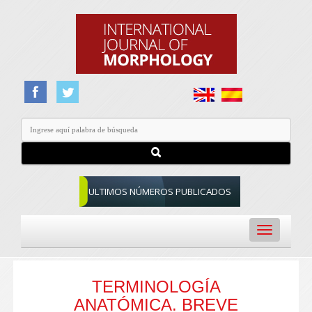
ULTIMOS NÚMEROS PUBLICADOS
Toggle
navigation
TERMINOLOGÍA
ANATÓMICA. BREVE