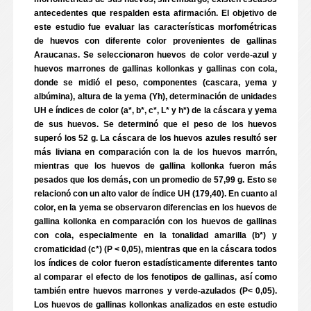
antecedentes que respalden esta afirmación. El objetivo de
este estudio fue evaluar las características morfométricas
de huevos con diferente color provenientes de gallinas
Araucanas. Se seleccionaron huevos de color verde-azul y
huevos marrones de gallinas kollonkas y gallinas con cola,
donde se midió el peso, componentes (cascara, yema y
albúmina), altura de la yema (Yh), determinación de unidades
UH e índices de color (a*, b*, c*, L* y h*) de la cáscara y yema
de sus huevos. Se determinó que el peso de los huevos
superó los 52 g. La cáscara de los huevos azules resultó ser
más liviana en comparación con la de los huevos marrón,
mientras que los huevos de gallina kollonka fueron más
pesados que los demás, con un promedio de 57,99 g. Esto se
relacionó con un alto valor de índice UH (179,40). En cuanto al
color, en la yema se observaron diferencias en los huevos de
gallina kollonka en comparación con los huevos de gallinas
con cola, especialmente en la tonalidad amarilla (b*) y
cromaticidad (c*) (P < 0,05), mientras que en la cáscara todos
los índices de color fueron estadísticamente diferentes tanto
al comparar el efecto de los fenotipos de gallinas, así como
también entre huevos marrones y verde-azulados (P< 0,05).
Los huevos de gallinas kollonkas analizados en este estudio