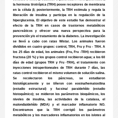
la hormona tirotrópica (TRH) posee receptores de membrana
en la célula β; posteriormente, la TRH estimula y regula la
liberación de insulina y participa en la regulación de la
hiperglucemia. El objetivo de este estudio fue demostrar el
efecto de la TRH en casos de trastornos metabólicos
pancreáticos y ofrecer una nueva perspectiva para la
prevención y/o el tratamiento de la diabetes. La investigación
se llevó a cabo con ratas Wistar. Los animales fueron
divididos en cuatro grupos: control, TRH, Fru y Fru - TRH. A
los 25 días de edad, los animales (Fru, Fru -TRH) recibieron
fructosa (20 %) y los grupos control recibieron agua; a los 60
días de edad (grupos TRH y Fru -TRH), el tratamiento con
inyecciones intraperitoneales de TRH durante 7 días, las
ratas control recibieron el mismo volumen de solución salina.
Se recolectaron los páncreas, se estudiaron
histológicamente y se tiñeron con eosina/hematoxilina
(estudio estructural) y fucsina/ paraldehído (estudio
histoquímico); se midieron los parámetros bioquímicos, los
niveles de insulina, las actividades de la catalasa, el
malondialdehído (MDA) y el marcador inflamatorio NO.
Encontramos que la TRH corrigió los parámetros
metabólicos y los marcadores inflamatorios en los islotes al