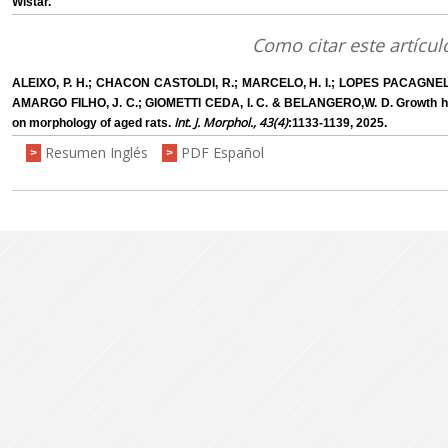
Wistar.
Como citar este artícul
ALEIXO, P. H.; CHACON CASTOLDI, R.; MARCELO, H. I.; LOPES PACAGNELL
AMARGO FILHO, J. C.; GIOMETTI CEDA, I. C. & BELANGERO,W. D. Growth hor
Int. J. Morphol., 43(4)
on morphology of aged rats.
:1133-1139, 2025.
Resumen Inglés
PDF Español
>
>