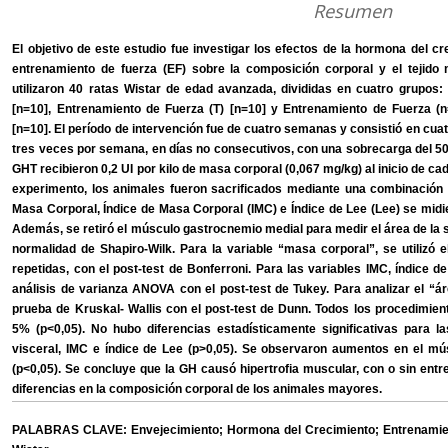
Resumen
El objetivo de este estudio fue investigar los efectos de la hormona del c
entrenamiento de fuerza (EF) sobre la composición corporal y el tejid
utilizaron 40 ratas Wistar de edad avanzada, divididas en cuatro grupos:
[n=10], Entrenamiento de Fuerza (T) [n=10] y Entrenamiento de Fuerza 
[n=10]. El período de intervención fue de cuatro semanas y consistió en cua
tres veces por semana, en días no consecutivos, con una sobrecarga del 5
GHT recibieron 0,2 UI por kilo de masa corporal (0,067 mg/kg) al inicio de cad
experimento, los animales fueron sacrificados mediante una combinación
Masa Corporal, Índice de Masa Corporal (IMC) e Índice de Lee (Lee) se midie
Además, se retiró el músculo gastrocnemio medial para medir el área de la s
normalidad de Shapiro-Wilk. Para la variable “masa corporal”, se utilizó
repetidas, con el post-test de Bonferroni. Para las variables IMC, índice de 
análisis de varianza ANOVA con el post-test de Tukey. Para analizar el “área
prueba de Kruskal- Wallis con el post-test de Dunn. Todos los procedimient
5% (p<0,05). No hubo diferencias estadísticamente significativas para 
visceral, IMC e índice de Lee (p>0,05). Se observaron aumentos en el mu
(p<0,05). Se concluye que la GH causó hipertrofia muscular, con o sin en
diferencias en la composición corporal de los animales mayores.
PALABRAS CLAVE: Envejecimiento; Hormona del Crecimiento; Entrenamiento