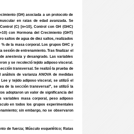
recimiento (GH) asociada a un protocolo de
o muscular en ratas de edad avanzada. Se
 Control (C) [n=10], Control con GH (GHC)
(n=10) con Hormona del Crecimiento (GHT)
tro saltos de agua de diez saltos, realizados
0 % de la masa corporal. Los grupos GHC y
a sesión de entrenamiento. Tras finalizar el
 de anestesia y desangrado. Las variables
ron y se recolectó tejido adiposo visceral.
ección transversal. Se realizó la prueba de
 el análisis de varianza ANOVA de medidas
Lee y tejido adiposo visceral, se utilizó el
 de la sección transversal”, se utilizó la
os adoptaron un valor de significancia del
las variables masa corporal, peso adiposo
́sculo en todos los grupos experimentales
trenamiento; sin embargo, no se observaron
 de fuerza; Músculo esquelético; Ratas