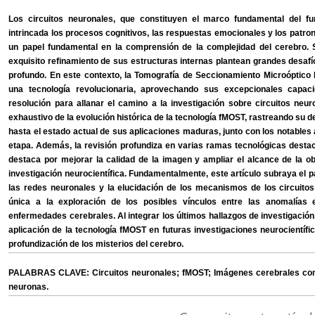
Los circuitos neuronales, que constituyen el marco fundamental del fu
intrincada los procesos cognitivos, las respuestas emocionales y los patr
un papel fundamental en la comprensión de la complejidad del cerebro. 
exquisito refinamiento de sus estructuras internas plantean grandes desafíos
profundo. En este contexto, la Tomografía de Seccionamiento Microóptico
una tecnología revolucionaria, aprovechando sus excepcionales capac
resolución para allanar el camino a la investigación sobre circuitos neu
exhaustivo de la evolución histórica de la tecnología fMOST, rastreando su d
hasta el estado actual de sus aplicaciones maduras, junto con los notable
etapa. Además, la revisión profundiza en varias ramas tecnológicas dest
destaca por mejorar la calidad de la imagen y ampliar el alcance de la obse
investigación neurocientífica. Fundamentalmente, este artículo subraya el p
las redes neuronales y la elucidación de los mecanismos de los circuitos 
única a la exploración de los posibles vínculos entre las anomalías
enfermedades cerebrales. Al integrar los últimos hallazgos de investigación,
aplicación de la tecnología fMOST en futuras investigaciones neurocientífi
profundización de los misterios del cerebro.
PALABRAS CLAVE: Circuitos neuronales; fMOST; Imágenes cerebrales comp
neuronas.