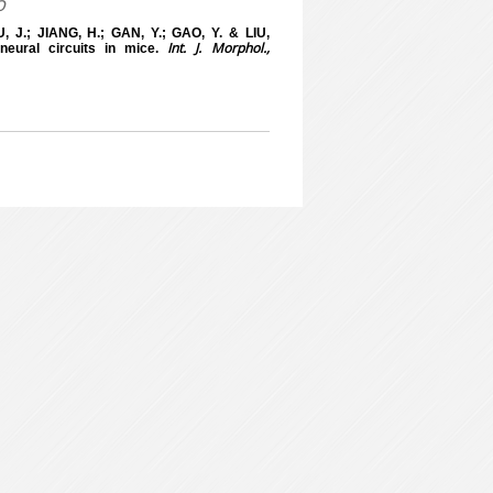
o
U, J.; JIANG, H.; GAN, Y.; GAO, Y. & LIU,
Int. J. Morphol.,
neural circuits in mice.