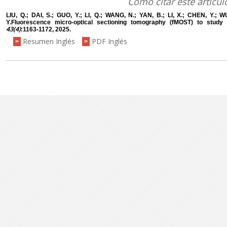
Como citar este artícul
LIU, Q.; DAI, S.; GUO, Y.; LI, Q.; WANG, N.; YAN, B.; LI, X.; CHEN, Y.; W
Y.Fluorescence micro-optical sectioning tomography (fMOST) to study 
43(4)
:1163-1172, 2025.
Resumen Inglés
PDF Inglés
>
>