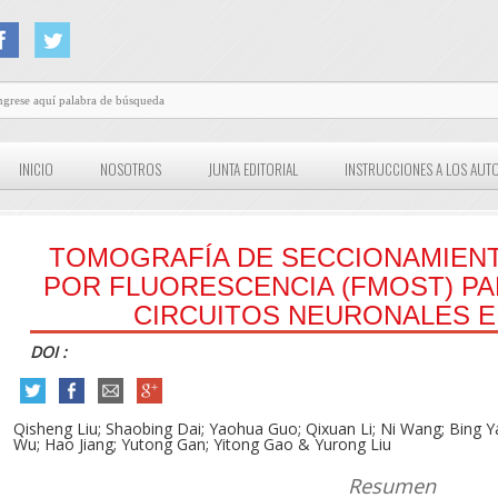
INICIO
NOSOTROS
JUNTA EDITORIAL
INSTRUCCIONES A LOS AUT
TOMOGRAFÍA DE SECCIONAMIEN
POR FLUORESCENCIA (FMOST) PA
CIRCUITOS NEURONALES 
DOI :
Qisheng Liu; Shaobing Dai; Yaohua Guo; Qixuan Li; Ni Wang; Bing Ya
Wu; Hao Jiang; Yutong Gan; Yitong Gao & Yurong Liu
Resumen