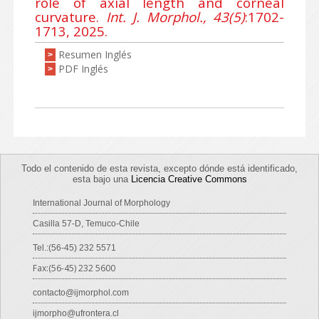
role of axial length and corneal
curvature.
Int. J. Morphol., 43(5)
:1702-
1713, 2025.
Resumen Inglés
>
PDF Inglés
>
Todo el contenido de esta revista, excepto dónde está identificado,
esta bajo una
Licencia Creative Commons
International Journal of Morphology
Casilla 57-D, Temuco-Chile
Tel.:(56-45) 232 5571
Fax:(56-45) 232 5600
contacto@ijmorphol.com
ijmorpho@ufrontera.cl