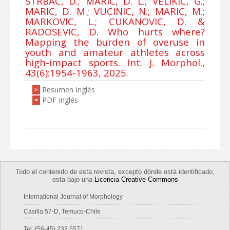
STRBAC, D.; MARIC, D. L.; VELIKIC, G.;
MARIC, D. M.; VUCINIC, N.; MARIC, M.;
MARKOVIC, L.; CUKANOVIC, D. &
RADOSEVIC, D. Who hurts where?
Mapping the burden of overuse in
youth and amateur athletes across
high-impact sports. Int. J. Morphol.,
43(6):1954-1963, 2025.
Resumen Inglés
>
PDF Inglés
>
Todo el contenido de esta revista, excepto dónde está identificado,
esta bajo una
Licencia Creative Commons
International Journal of Morphology
Casilla 57-D, Temuco-Chile
Tel.:(56-45) 232 5571