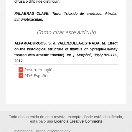
difusa o difícil de distinguir.
PALABRAS CLAVE: Timo; Trióxido de arsénico; Atrofia;
Inmunotoxicidad.
Como citar este artículo
ALFARO-BURGOS, S. & VALENZUELA-ESTRADA, M. Effect
on the histological structure of thymus on Sprague-Dawley
Int. J. Morphol., 30(2)
treated with arsenic trioxide).
:769-776,
2012.
Resumen Inglés
>
PDF Español
>
Todo el contenido de esta revista, excepto dónde está identificado,
esta bajo una
Licencia Creative Commons
International Journal of Morphology