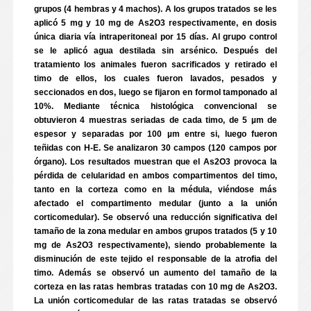
grupos (4 hembras y 4 machos). A los grupos tratados se les
aplicó 5 mg y 10 mg de As2O3 respectivamente, en dosis
única diaria vía intraperitoneal por 15 días. Al grupo control
se le aplicó agua destilada sin arsénico. Después del
tratamiento los animales fueron sacrificados y retirado el
timo de ellos, los cuales fueron lavados, pesados y
seccionados en dos, luego se fijaron en formol tamponado al
10%. Mediante técnica histológica convencional se
obtuvieron 4 muestras seriadas de cada timo, de 5 µm de
espesor y separadas por 100 µm entre si, luego fueron
teñidas con H-E. Se analizaron 30 campos (120 campos por
órgano). Los resultados muestran que el As2O3 provoca la
pérdida de celularidad en ambos compartimentos del timo,
tanto en la corteza como en la médula, viéndose más
afectado el compartimento medular (junto a la unión
corticomedular). Se observó una reducción significativa del
tamaño de la zona medular en ambos grupos tratados (5 y 10
mg de As2O3 respectivamente), siendo probablemente la
disminución de este tejido el responsable de la atrofia del
timo. Además se observó un aumento del tamaño de la
corteza en las ratas hembras tratadas con 10 mg de As2O3.
La unión corticomedular de las ratas tratadas se observó