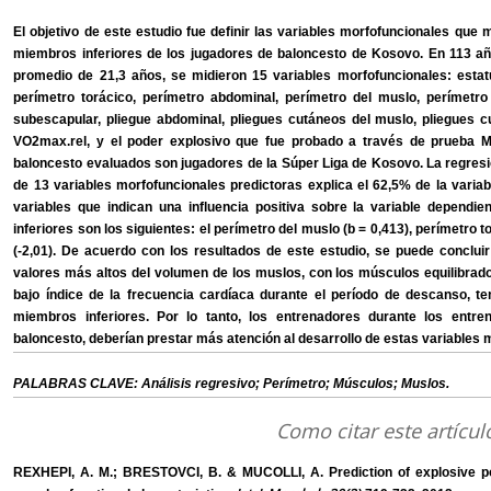
El objetivo de este estudio fue definir las variables morfofuncionales que 
miembros inferiores de los jugadores de baloncesto de Kosovo. En 113 a
promedio de 21,3 años, se midieron 15 variables morfofuncionales: estat
perímetro torácico, perímetro abdominal, perímetro del muslo, perímetro d
subescapular, pliegue abdominal, pliegues cutáneos del muslo, pliegues cu
VO2max.rel, y el poder explosivo que fue probado a través de prueba M
baloncesto evaluados son jugadores de la Súper Liga de Kosovo. La regresió
de 13 variables morfofuncionales predictoras explica el 62,5% de la variabi
variables que indican una influencia positiva sobre la variable dependi
inferiores son los siguientes: el perímetro del muslo (b = 0,413), perímetro t
(-2,01). De acuerdo con los resultados de este estudio, se puede conclui
valores más altos del volumen de los muslos, con los músculos equilibrado
bajo índice de la frecuencia cardíaca durante el período de descanso, t
miembros inferiores. Por lo tanto, los entrenadores durante los entr
baloncesto, deberían prestar más atención al desarrollo de estas variables 
PALABRAS CLAVE: Análisis regresivo; Perímetro; Músculos; Muslos.
Como citar este artícul
REXHEPI, A. M.; BRESTOVCI, B. & MUCOLLI, A. Prediction of explosive po