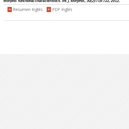
Int. J. Morphol., 30(2)
morpho- functional characteristics.
:719-722, 2012.
Resumen Inglés
PDF Inglés
>
>