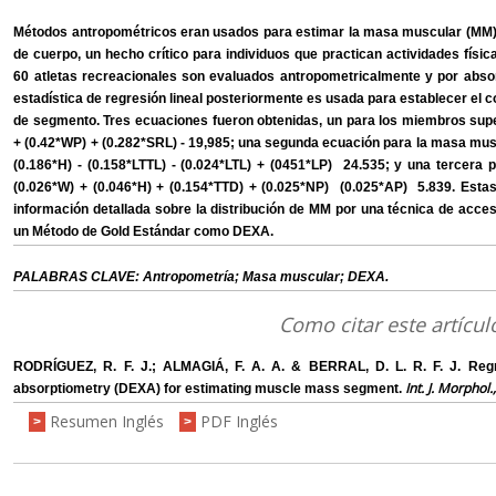
Métodos antropométricos eran usados para estimar la masa muscular (MM)
de cuerpo, un hecho crítico para individuos que practican actividades física
60 atletas recreacionales son evaluados antropometricalmente y por abso
estadística de regresión lineal posteriormente es usada para establecer el 
de segmento. Tres ecuaciones fueron obtenidas, un para los miembros sup
+ (0.42*WP) + (0.282*SRL) - 19,985; una segunda ecuación para la masa mu
(0.186*H) - (0.158*LTTL) - (0.024*LTL) + (0451*LP) ­ 24.535; y una tercer
(0.026*W) + (0.046*H) + (0.154*TTD) + (0.025*NP) ­ (0.025*AP) ­ 5.839. Est
información detallada sobre la distribución de MM por una técnica de acces
un Método de Gold Estándar como DEXA.
PALABRAS CLAVE: Antropometría; Masa muscular; DEXA.
Como citar este artícul
RODRÍGUEZ, R. F. J.; ALMAGIÁ, F. A. A. & BERRAL, D. L. R. F. J. Reg
Int. J. Morphol.
absorptiometry (DEXA) for estimating muscle mass segment.
Resumen Inglés
PDF Inglés
>
>