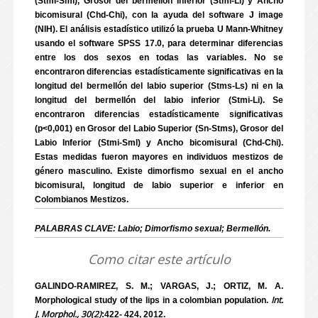
(Stmi-Sml), Grosor del bermellon Inferior (Stmi-Li) y Ancho
bicomisural (Chd-Chi), con la ayuda del software J image
(NIH). El análisis estadístico utilizó la prueba U Mann-Whitney
usando el software SPSS 17.0, para determinar diferencias
entre los dos sexos en todas las variables. No se
encontraron diferencias estadísticamente significativas en la
longitud del bermellón del labio superior (Stms-Ls) ni en la
longitud del bermellón del labio inferior (Stmi-Li). Se
encontraron diferencias estadísticamente significativas
(p<0,001) en Grosor del Labio Superior (Sn-Stms), Grosor del
Labio Inferior (Stmi-Sml) y Ancho bicomisural (Chd-Chi).
Estas medidas fueron mayores en individuos mestizos de
género masculino. Existe dimorfismo sexual en el ancho
bicomisural, longitud de labio superior e inferior en
Colombianos Mestizos.
PALABRAS CLAVE: Labio; Dimorfismo sexual; Bermellón.
Como citar este artículo
GALINDO-RAMIREZ, S. M.; VARGAS, J.; ORTIZ, M. A.
Int.
Morphological study of the lips in a colombian population.
J. Morphol., 30(2)
:422- 424, 2012.