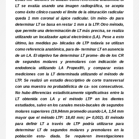
LT se evalúa usando una imagen radiográfica, se acepta
como éxito clínico cuando el límite de la obturación radicular
queda 1 mm coronal al ápice radicular. Un méto- do para
determinar LT se basa en restar 1 mm a la LTP. Otro método,
que permite una determinación de LT más precisa, se realiza
utilizando un localizador apical electrónico (LA). Pese a esto
último, las medidas pu- blicadas de LTP todavía se utilizan
como referencia anatómica, para de- terminar LT en ausencia
de un LA. El objetivo fue determinar LT prome- dio de los CR
de segundos molares y premolares con indicación de
endodoncia utilizando LA PropexII®, y comparar estas
mediciones con la LT determinada utilizando el método de
LTP. Se realizó un estudio descriptivo de corte transversal
con una muestra no probabilística de ca- sos consecutivos.
No hubo diferencias estadísticamente significativas entre la
LT obtenida con LA y el método LTP en los dientes
estudiados, salvo en los canales mesio-bucales de segundos
molares superiores (19,94mm promedio usando LA, 1,54 mm
mayor que el método LTP: 18,40 mm; p= 0,002). El método
para definir LT a través de LTP podría utilizarse para
determinar LT de segundos molares y premolares en la
población estu- diada. Se requieren investigaciones