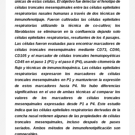
únicas de estas células. El objetivo fue detectar el fenotipo de
células troncales mesenquimales entre las células epiteliales
respiratorias nasales humanas a través de dos técnicas de
inmunofenotipaje. Fueron cultivadas las células epiteliales
respiratorias utilizando la técnica de co-cultivo; los
fibroblastos se eliminaron en la confluencia dejando solo
células epiteliales respiratorias, resultantes de los 4 pasajes.
Las células fueron evaluadas para encontrar marcadores de
células troncales mesenquimales mediante CD73, CD90,
CD105 y el marcador de células troncales hematopoyéticas
CD45 en el paso 1 (P1) y el paso 4 (P4), usando citometría de
flujo y técnicas de inmunocitoquímica. Las células epiteliales
respiratorias expresaron los marcadores de células
troncales mesenquimales en P1 y mantuvieron la expresión
de estos marcadores hasta P4. No hubo diferencias
significativas en el uso de ambas técnicas al comparar los
valores de los marcadores de células troncales
mesenquimales expresadas desde P1 a P4. Este estudio
indica que las células epiteliales respiratorias derivadas de la
concha nasal retienen algunas de las propiedades de células
troncales mesenquimales, incluso después de pases
seriados. Ambos métodos de inmunofenotipificación son
comparables.