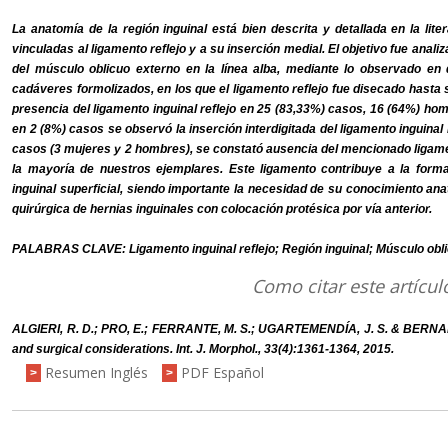
La anatomía de la región inguinal está bien descrita y detallada en la lit
vinculadas al ligamento reflejo y a su inserción medial. El objetivo fue analiza
del músculo oblicuo externo en la línea alba, mediante lo observado en 
cadáveres formolizados, en los que el ligamento reflejo fue disecado hasta s
presencia del ligamento inguinal reflejo en 25 (83,33%) casos, 16 (64%) ho
en 2 (8%) casos se observó la inserción interdigitada del ligamento inguinal r
casos (3 mujeres y 2 hombres), se constató ausencia del mencionado ligament
la mayoría de nuestros ejemplares. Este ligamento contribuye a la forma
inguinal superficial, siendo importante la necesidad de su conocimiento an
quirúrgica de hernias inguinales con colocación protésica por vía anterior.
PALABRAS CLAVE: Ligamento inguinal reflejo; Región inguinal; Músculo oblic
Como citar este artícul
ALGIERI, R. D.; PRO, E.; FERRANTE, M. S.; UGARTEMENDÍA, J. S. & BERNAD
and surgical considerations. Int. J. Morphol., 33(4):1361-1364, 2015.
Resumen Inglés
PDF Español
>
>