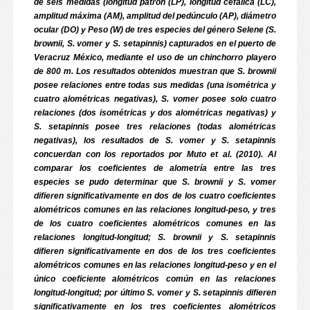
de seis medidas (longitud patrón (LP), longitud cefálica (LC),
amplitud máxima (AM), amplitud del pedúnculo (AP), diámetro
ocular (DO) y Peso (W) de tres especies del género Selene (S.
brownii, S. vomer y S. setapinnis) capturados en el puerto de
Veracruz México, mediante el uso de un chinchorro playero
de 800 m. Los resultados obtenidos muestran que S. brownii
posee relaciones entre todas sus medidas (una isométrica y
cuatro alométricas negativas), S. vomer posee solo cuatro
relaciones (dos isométricas y dos alométricas negativas) y
S. setapinnis posee tres relaciones (todas alométricas
negativas), los resultados de S. vomer y S. setapinnis
concuerdan con los reportados por Muto et al. (2010). Al
comparar los coeficientes de alometría entre las tres
especies se pudo determinar que S. brownii y S. vomer
difieren significativamente en dos de los cuatro coeficientes
alométricos comunes en las relaciones longitud-peso, y tres
de los cuatro coeficientes alométricos comunes en las
relaciones longitud-longitud; S. brownii y S. setapinnis
difieren significativamente en dos de los tres coeficientes
alométricos comunes en las relaciones longitud-peso y en el
único coeficiente alométricos común en las relaciones
longitud-longitud; por último S. vomer y S. setapinnis difieren
significativamente en los tres coeficientes alométricos