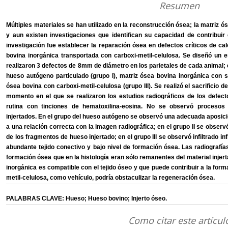
Resumen
Múltiples materiales se han utilizado en la reconstrucción ósea; la matriz 
y aun existen investigaciones que identifican su capacidad de contribuir e
investigación fue establecer la reparación ósea en defectos críticos de c
bovina inorgánica transportada con carboxi-metil-celulosa. Se diseñó un
realizaron 3 defectos de 8mm de diámetro en los parietales de cada animal; 
hueso autógeno particulado (grupo I), matriz ósea bovina inorgánica con su
ósea bovina con carboxi-metil-celulosa (grupo III). Se realizó el sacrificio
momento en el que se realizaron los estudios radiográficos de los defecto
rutina con tinciones de hematoxilina-eosina. No se observó procesos 
injertados. En el grupo del hueso autógeno se observó una adecuada aposici
a una relación correcta con la imagen radiográfica; en el grupo II se obser
de los fragmentos de hueso injertado; en el grupo III se observó infiltrado in
abundante tejido conectivo y bajo nivel de formación ósea. Las radiografía
formación ósea que en la histología eran sólo remanentes del material inje
inorgánica es compatible con el tejido óseo y que puede contribuir a la form
metil-celulosa, como vehículo, podría obstaculizar la regeneración ósea.
PALABRAS CLAVE: Hueso; Hueso bovino; Injerto óseo.
Como citar este artícul