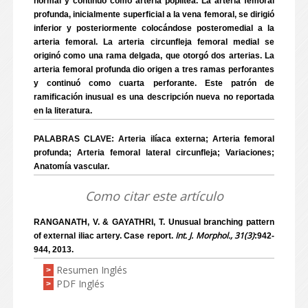
normal y continuó como arteria poplítea. La arteria femoral
profunda, inicialmente superficial a la vena femoral, se dirigió
inferior y posteriormente colocándose posteromedial a la
arteria femoral. La arteria circunfleja femoral medial se
originó como una rama delgada, que otorgó dos arterias. La
arteria femoral profunda dio origen a tres ramas perforantes
y continuó como cuarta perforante. Este patrón de
ramificación inusual es una descripción nueva no reportada
en la literatura.
PALABRAS CLAVE: Arteria ilíaca externa; Arteria femoral
profunda; Arteria femoral lateral circunfleja; Variaciones;
Anatomía vascular.
Como citar este artículo
RANGANATH, V. & GAYATHRI, T. Unusual branching pattern
Int. J. Morphol., 31(3)
of external iliac artery. Case report.
:942-
944, 2013.
Resumen Inglés
>
PDF Inglés
>