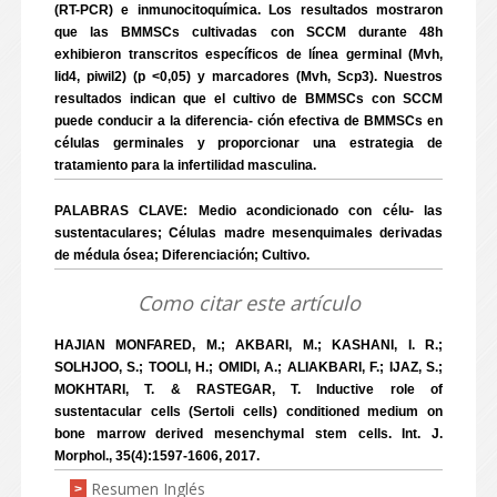
(RT-PCR) e inmunocitoquímica. Los resultados mostraron
que las BMMSCs cultivadas con SCCM durante 48h
exhibieron transcritos específicos de línea germinal (Mvh,
Iid4, piwil2) (p <0,05) y marcadores (Mvh, Scp3). Nuestros
resultados indican que el cultivo de BMMSCs con SCCM
puede conducir a la diferencia- ción efectiva de BMMSCs en
células germinales y proporcionar una estrategia de
tratamiento para la infertilidad masculina.
PALABRAS CLAVE: Medio acondicionado con célu- las
sustentaculares; Células madre mesenquimales derivadas
de médula ósea; Diferenciación; Cultivo.
Como citar este artículo
HAJIAN MONFARED, M.; AKBARI, M.; KASHANI, I. R.;
SOLHJOO, S.; TOOLI, H.; OMIDI, A.; ALIAKBARI, F.; IJAZ, S.;
MOKHTARI, T. & RASTEGAR, T. Inductive role of
sustentacular cells (Sertoli cells) conditioned medium on
bone marrow derived mesenchymal stem cells. Int. J.
Morphol., 35(4):1597-1606, 2017.
Resumen Inglés
>