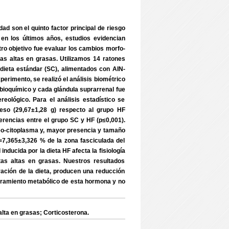
ad son el quinto factor principal de riesgo
 los últimos años, estudios evidencian
tro objetivo fue evaluar los cambios morfo-
etas altas en grasas. Utilizamos 14 ratones
eta estándar (SC), alimentados con AIN-
rimento, se realizó el análisis biométrico
 bioquímico y cada glándula suprarrenal fue
ológico. Para el análisis estadístico se
peso (29,67±1,28 g) respecto al grupo HF
ferencias entre el grupo SC y HF (p≤0,001).
leo-citoplasma y, mayor presencia y tamaño
as=7,365±3,326 % de la zona fasciculada del
ducida por la dieta HF afecta la fisiología
etas altas en grasas. Nuestros resultados
ación de la dieta, producen una reducción
laramiento metabólico de esta hormona y no
lta en grasas; Corticosterona.