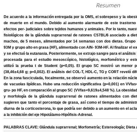
Resumen
De acuerdo a la información entregada por la OMS, el sobrepeso y la obesid
de muerte en el mundo. Debido al aumento alarmante de este trastorno en
efectos per- judiciales sobre tejidos humanos y animales. Por lo tanto, nues
fisiológicos de la glándula suprarrenal de ratones C57BL/6 asociado a di
machos, de 5 meses, alimentados por 14 semanas con dos dietas. Grupo di
93M y grupo alto en grasa (HF), alimentado con AIN- 93M-HF. Al finalizar el expe
y se efectuó la eutanasia. Posteriormente, se extrajo sangre para el análisis
procesada para el estudio mesoscópico, histológico, morfométrico y estere
utilizó la prueba t de Student (p<0,05). El grupo SC mostró un menor 
(38,46±4,68 g; p=0,002). El análisis del COL-T, HDL-C, TG y CORT reveló di
En la zona fasciculada, focalmente, se observó aumento en la relación núc
de vacuolas lipídicas. Hubo una reducción significativa (p=0,001) en VVf
gru- po HF, en comparación al grupo SC (VVfas=9,619±4,548 %). La obesidad in
y morfología de la glándula suprarrenal de ratones alimentados con di
sugieren que tanto el porcentaje de grasa, así como el tiempo de administr
diurna de la corticosterona, lo que podría ser debido a un aumento en el ac
a la inhibición del eje Hipotálamo-Hipófisis-Adrenal.
PALABRAS CLAVE: Glándula suprarrenal; Morfometría; Estereología; Dieta a