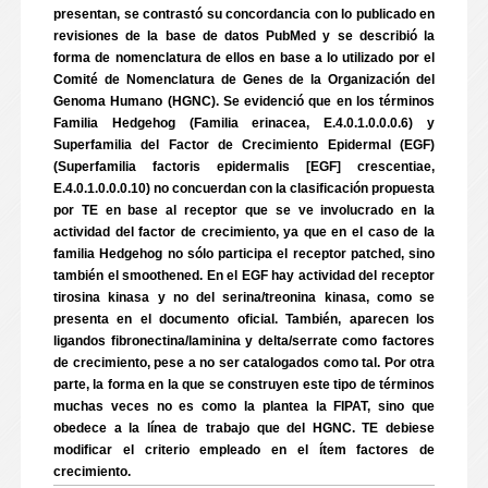
presentan, se contrastó su concordancia con lo publicado en
revisiones de la base de datos PubMed y se describió la
forma de nomenclatura de ellos en base a lo utilizado por el
Comité de Nomenclatura de Genes de la Organización del
Genoma Humano (HGNC). Se evidenció que en los términos
Familia Hedgehog (Familia erinacea, E.4.0.1.0.0.0.6) y
Superfamilia del Factor de Crecimiento Epidermal (EGF)
(Superfamilia factoris epidermalis [EGF] crescentiae,
E.4.0.1.0.0.0.10) no concuerdan con la clasificación propuesta
por TE en base al receptor que se ve involucrado en la
actividad del factor de crecimiento, ya que en el caso de la
familia Hedgehog no sólo participa el receptor patched, sino
también el smoothened. En el EGF hay actividad del receptor
tirosina kinasa y no del serina/treonina kinasa, como se
presenta en el documento oficial. También, aparecen los
ligandos fibronectina/laminina y delta/serrate como factores
de crecimiento, pese a no ser catalogados como tal. Por otra
parte, la forma en la que se construyen este tipo de términos
muchas veces no es como la plantea la FIPAT, sino que
obedece a la línea de trabajo que del HGNC. TE debiese
modificar el criterio empleado en el ítem factores de
crecimiento.