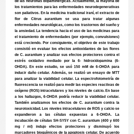
de las neuronas dopaminérgicas. Actualmente, la mayoría de
los tratamientos para las enfermedades neurodegenerativas
son paliativos. En la medicina tradicional iraní, el extracto de
flor de Citrus aurantium se usa para tratar algunas
enfermedades neurológicas, como los trastornos del sueño y
la ansiedad. La tendencia hacia el uso de las medicinas para
el tratamiento de enfermedades (por ejemplo, convulsiones)
está creciendo. Por consiguiente, el objetivo de este trabajo
consistió en evaluar los efectos antioxidantes de las flores
de C. aurantium y analizar sus efectos protectores contra el
estrés oxidativo mediado por la 6- hidroxidopamina (6-
OHDA). En este estudio, se usó 150 mM de 6-OHDA para
inducir daño celular. Además, se realizó un ensayo de MTT
para analizar la viabilidad celular. La espectrofotometría de
fluorescencia se realizó para medir las especies reactivas de
oxígeno (ROS) intracelulares y los niveles de calcio. En base
a los hallazgos, 6-OHDA podría reducir la viabilidad celular.
También analizamos los efectos de C. aurantium contra la
neurotoxicidad. Los niveles intracelulares de ROS y calcio se
expandieron a las células expuestas a 6-OHDA. La
incubación de células SH-SY5Y con C. aurantium (400 y 600
mg / ml) indujo efectos protectores y disminuyó los
marcadores bioquímicos de la apoptosis celular. De acuerdo